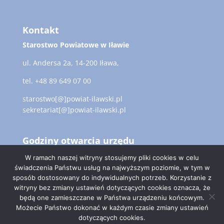
Kontakt
Starostwo Powiatowe w Iławie
ul. Andersa 2a, 14-200 Iława,
tel. +48 89 649 07 00
starostwo[@]powiat-ilawski.pl
sekretariat[@]powiat-ilawski.pl
Godziny otwarcia urzędu
poniedziałek – wtorek – czwartek: 7:00 – 15:30
W ramach naszej witryny stosujemy pliki cookies w celu
piątek: 7:00 – 13:00
świadczenia Państwu usług na najwyższym poziomie, w tym w
sposób dostosowany do indywidualnych potrzeb. Korzystanie z
witryny bez zmiany ustawień dotyczących cookies oznacza, że
będą one zamieszczane w Państwa urządzeniu końcowym.
Możecie Państwo dokonać w każdym czasie zmiany ustawień
dotyczących cookies.